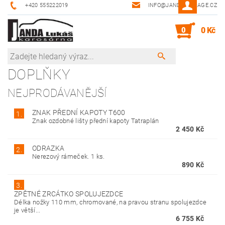
+420 555222019
INFO@JANDA-GARAGE.CZ
0
0 Kč
DOPLŇKY
NEJPRODÁVANĚJŠÍ
ZNAK PŘEDNÍ KAPOTY T600
1.
Znak ozdobné lišty přední kapoty Tatraplán
2 450 Kč
ODRAZKA
2.
Nerezový rámeček. 1 ks.
890 Kč
3.
ZPĚTNÉ ZRCÁTKO SPOLUJEZDCE
Délka nožky 110 mm, chromované, na pravou stranu spolujezdce
je větší...
6 755 Kč