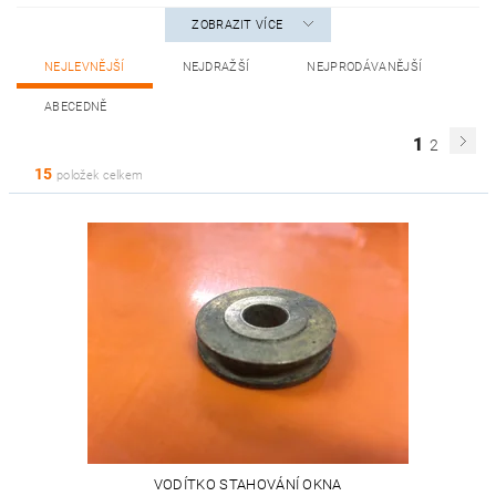
ZOBRAZIT VÍCE
NEJLEVNĚJŠÍ
NEJDRAŽŠÍ
NEJPRODÁVANĚJŠÍ
ABECEDNĚ
1
2
15
položek celkem
VODÍTKO STAHOVÁNÍ OKNA