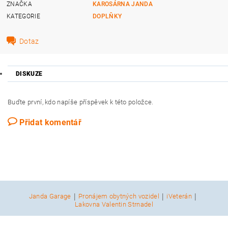
ZNAČKA
KAROSÁRNA JANDA
KATEGORIE
DOPLŇKY
Dotaz
DISKUZE
Buďte první, kdo napíše příspěvek k této položce.
Přidat komentář
|
|
|
Janda Garage
Pronájem obytných vozidel
iVeterán
Lakovna Valentin Strnadel