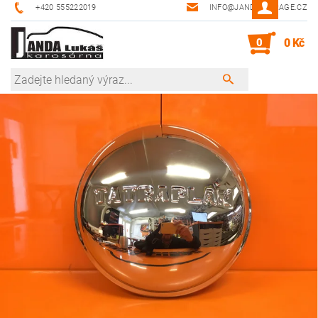
+420 555222019
INFO@JANDA-GARAGE.CZ
0
0 Kč