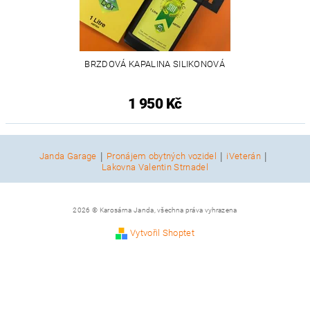
BRZDOVÁ KAPALINA SILIKONOVÁ
1 950 Kč
|
|
|
Janda Garage
Pronájem obytných vozidel
iVeterán
Lakovna Valentin Strnadel
2026 © Karosárna Janda, všechna práva vyhrazena
Vytvořil Shoptet