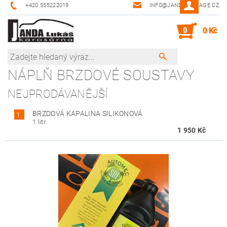
+420 555222019
INFO@JANDA-GARAGE.CZ
0
0 Kč
NÁPLŇ BRZDOVÉ SOUSTAVY
NEJPRODÁVANĚJŠÍ
BRZDOVÁ KAPALINA SILIKONOVÁ
1.
1 litr.
1 950 Kč