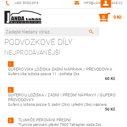
+420 555222019
INFO@JANDA-GARAGE.CZ
0
0 Kč
PODVOZKOVÉ DÍLY
NEJPRODÁVANĚJŠÍ
1.
GUFERO VÍKA LOŽISKA ZADNÍ NÁPRAVA / PŘEVODOVKA
Gufero víka ložiska pozice 11 - potřeba 2ks
60 Kč
2.
GUFERO U LOŽISKA / ZADNÍ I PŘEDNÍ NÁPRAVY / GUFERO
PŘEVODOVKY
Gufero u ložiska pozice 5, zadní (2ks) i přední (2ks) náprava
50 Kč
TLUMIČE PÉROVÁNÍ PŘEDNÍ
3.
Tlumiče pérování přední T600 Tatraplán sada 2ks