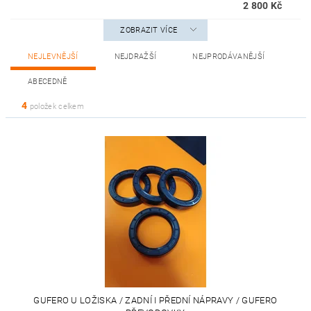
2 800 Kč
ZOBRAZIT VÍCE
NEJLEVNĚJŠÍ
NEJDRAŽŠÍ
NEJPRODÁVANĚJŠÍ
ABECEDNĚ
4
položek celkem
GUFERO U LOŽISKA / ZADNÍ I PŘEDNÍ NÁPRAVY / GUFERO