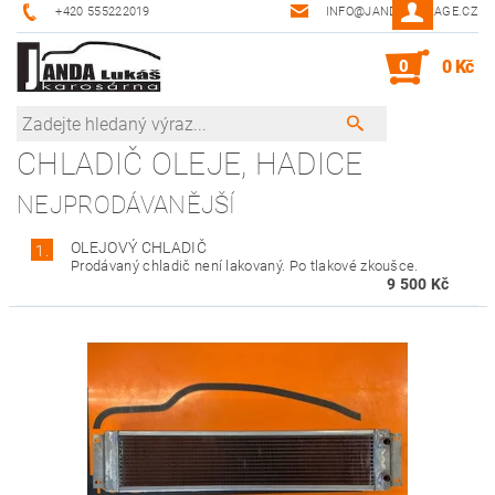
+420 555222019
INFO@JANDA-GARAGE.CZ
0
0 Kč
CHLADIČ OLEJE, HADICE
NEJPRODÁVANĚJŠÍ
OLEJOVÝ CHLADIČ
1.
Prodávaný chladič není lakovaný. Po tlakové zkoušce.
9 500 Kč