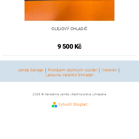
OLEJOVÝ CHLADIČ
9 500 Kč
|
|
|
Janda Garage
Pronájem obytných vozidel
iVeterán
Lakovna Valentin Strnadel
2026 © Karosárna Janda, všechna práva vyhrazena
Vytvořil Shoptet