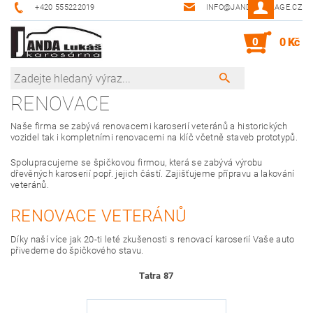
+420 555222019
INFO@JANDA-GARAGE.CZ
0
0 Kč
RENOVACE
Naše firma se zabývá renovacemi karoserií veteránů a historických
vozidel tak i kompletními renovacemi na klíč včetně staveb prototypů.
Spolupracujeme se špičkovou firmou, která se zabývá výrobu
dřevěných karoserií popř. jejich částí.
Zajišťujeme přípravu a lakování
veteránů.
RENOVACE VETERÁNŮ
Díky naší více jak 20-ti leté zkušenosti s renovací karoserií Vaše auto
přivedeme do špičkového stavu.
Tatra 87