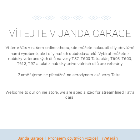
VÍTEJTE V JANDA GARAGE
Vítáme Vás v našem online shopu, kde můžete nakoupit díly převážně
námi vyrobené, ale i díly našich subdodavatelů. Vybírat můžete z
nabídky veteránských dílů na vozy T87, T600 Tatraplán, T603, T600,
T613, T97 a také z nabídky univerzálních dílů pro veterány.
Zaměřujeme se převážně na aerodynamické vozy Tatra.
Welcome to our online store, we are specialized for streamlined Tatra
cars.
|
|
|
Janda Garage
Pronájem obytných vozidel
iVeterán