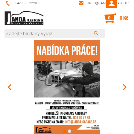
+420 555222019
INFO@JANDA-GARAGE.CZ
0
0 Kč