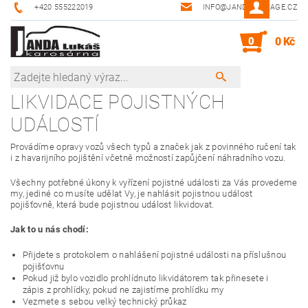
+420 555222019
INFO@JANDA-GARAGE.CZ
0
0 Kč
LIKVIDACE POJISTNÝCH
UDÁLOSTÍ
Provádíme opravy vozů všech typů a značek jak z povinného ručení tak
i z havarijního pojištění včetně možností zapůjčení náhradního vozu.
Všechny potřebné úkony k vyřízení pojistné události za Vás provedeme
my, jediné co musíte udělat Vy, je nahlásit pojistnou událost
pojišťovně, která bude pojistnou událost likvidovat.
Jak to u nás chodí:
Přijdete s protokolem o nahlášení pojistné události na příslušnou
pojišťovnu
Pokud již bylo vozidlo prohlídnuto likvidátorem tak přinesete i
zápis z prohlídky, pokud ne zajistíme prohlídku my
Vezmete s sebou velký technický průkaz