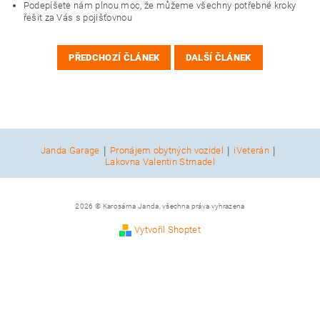
Podepíšete nám plnou moc, že můžeme všechny potřebné kroky
řešit za Vás s pojišťovnou
PŘEDCHOZÍ ČLÁNEK
DALŠÍ ČLÁNEK
|
|
|
Janda Garage
Pronájem obytných vozidel
iVeterán
Lakovna Valentin Strnadel
2026 © Karosárna Janda, všechna práva vyhrazena
Vytvořil Shoptet