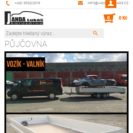
+420 555222019
INFO@JANDA-GARAGE.CZ
0
0 Kč
PŮJČOVNA