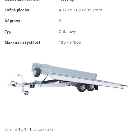
Ložná plocha
4.170 x 1.890 x 350 mm
Nápravy
2
Typ
Odtahový
Maximální rychlost
130 km/hod.
1
1
1
Stránka
z
-
položek celkem