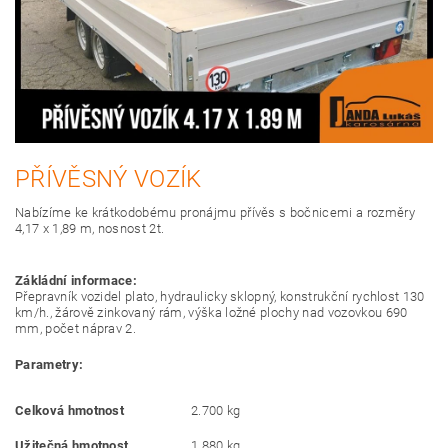
PŘÍVĚSNÝ VOZÍK
Nabízíme ke krátkodobému pronájmu přívěs s bočnicemi a rozměry
4,17 x 1,89 m, nosnost 2t.
Zákládní informace:
Přepravník vozidel plato, hydraulicky sklopný, konstrukční rychlost 130
km/h., žárově zinkovaný rám, výška ložné plochy nad vozovkou 690
mm, počet náprav 2.
Parametry:
Celková hmotnost
2.700 kg
Užitečná hmotnost
1.880 kg