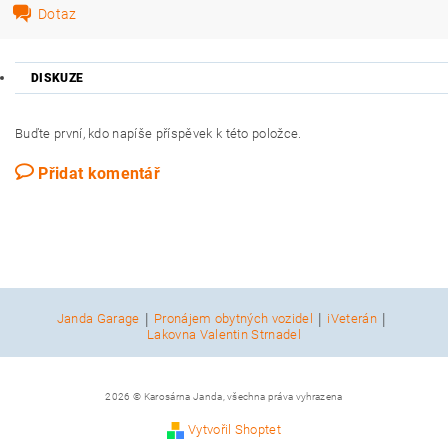
Dotaz
DISKUZE
Buďte první, kdo napíše příspěvek k této položce.
Přidat komentář
|
|
|
Janda Garage
Pronájem obytných vozidel
iVeterán
Lakovna Valentin Strnadel
2026 © Karosárna Janda, všechna práva vyhrazena
Vytvořil Shoptet