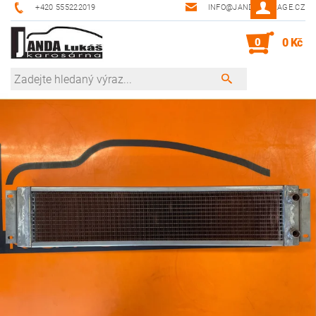
+420 555222019
INFO@JANDA-GARAGE.CZ
0
0 Kč