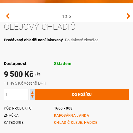
1
z 6
OLEJOVÝ CHLADIČ
Prodávaný chladič není lakovaný.
Po tlakové zkoušce.
Dostupnost
Skladem
9 500 Kč
/ ks
11 495 Kč včetně DPH
KÓD PRODUKTU
T600 - 008
ZNAČKA
KAROSÁRNA JANDA
KATEGORIE
CHLADIČ OLEJE, HADICE