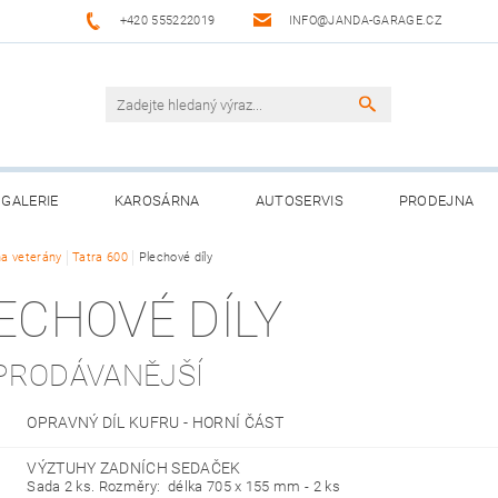
+420 555222019
INFO@JANDA-GARAGE.CZ
GALERIE
KAROSÁRNA
AUTOSERVIS
PRODEJNA
na veterány
Tatra 600
Plechové díly
ECHOVÉ DÍLY
PRODÁVANĚJŠÍ
OPRAVNÝ DÍL KUFRU - HORNÍ ČÁST
VÝZTUHY ZADNÍCH SEDAČEK
Sada 2 ks. Rozměry: délka 705 x 155 mm - 2 ks