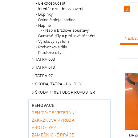
Elektrosoučásti
Interiér a vnitřní vybavení
3.
Doplňky
Chladič oleje, hadice
Náplně
- Náplň brzdové soustavy
Gumové díly a profilové těsnění
NEJLE
Výfukový systém
Podvozkové díly
Plastové díly
TATRA 603
TATRA 613
TATRA 97
ŠKODA, TATRA - UNI DÍLY
ŠKODA 1102 TUDOR ROADSTER
RENOVACE
RENOVACE VETERÁNŮ
ZAKÁZKOVÁ VÝROBA
PROTOTYPY
ZÁMEČNICKÉ PRÁCE
DRŽ