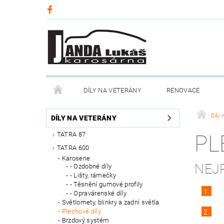
DÍLY NA VETERÁNY
RENOVACE
Díly 
DÍLY NA VETERÁNY
TATRA 87
PL
TATRA 600
Karoserie
NEJ
- Ozdobné díly
- Lišty, rámečky
- Těsnění gumové profily
1.
- Opravárenské díly
Světlomety, blinkry a zadní světla
Plechové díly
2.
Brzdový systém