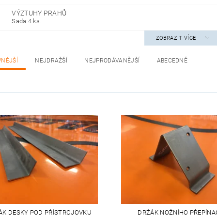
VÝZTUHY PRAHŮ
Sada 4 ks.
ZOBRAZIT VÍCE
VNĚJŠÍ
NEJDRAŽŠÍ
NEJPRODÁVANĚJŠÍ
ABECEDNĚ
ÁK DESKY POD PŘÍSTROJOVKU
DRŽÁK NOŽNÍHO PŘEPÍNA