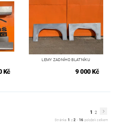
LEMY ZADNÍHO BLATNÍKU
0 Kč
9 000 Kč
1
2
1
2
16
Stránka
z
-
položek celkem