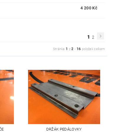
4 200 Kč
1
2
1
2
16
Stránka
z
-
položek celkem
ČE
DRŽÁK PEDÁLOVKY