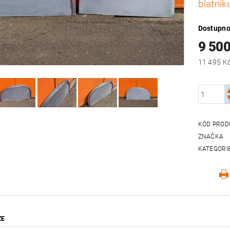
blatník
Dostupno
9 50
KÓD PROD
ZNAČKA
KATEGORI
ZE