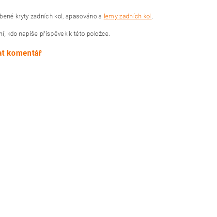
bené kryty zadních kol, spasováno s
lemy zadních kol
.
í, kdo napíše příspěvek k této položce.
at komentář