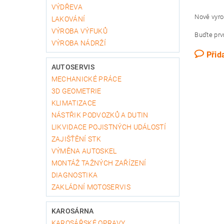
VÝDŘEVA
Nově vyro
LAKOVÁNÍ
VÝROBA VÝFUKŮ
Buďte prvn
VÝROBA NÁDRŽÍ
Přid
AUTOSERVIS
MECHANICKÉ PRÁCE
3D GEOMETRIE
KLIMATIZACE
NÁSTŘIK PODVOZKŮ A DUTIN
LIKVIDACE POJISTNÝCH UDÁLOSTÍ
ZAJIŠŤĚNÍ STK
VÝMĚNA AUTOSKEL
MONTÁŽ TAŽNÝCH ZAŘÍZENÍ
DIAGNOSTIKA
ZAKLÁDNÍ MOTOSERVIS
KAROSÁRNA
KAROSÁŘSKÉ OPRAVY