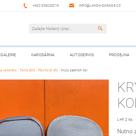
+420 555222019
INFO@JANDA-GARAGE.CZ
GALERIE
KAROSÁRNA
AUTOSERVIS
PRODEJNA
na veterány
Tatra 600
Plechové díly
Kryty zadních kol
KR
KO
L+P, 2 ks.
Nutno 