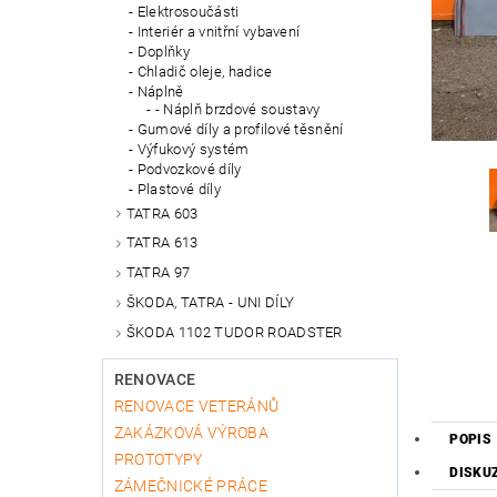
Elektrosoučásti
Interiér a vnitřní vybavení
Doplňky
Chladič oleje, hadice
Náplně
- Náplň brzdové soustavy
Gumové díly a profilové těsnění
Výfukový systém
Podvozkové díly
Plastové díly
TATRA 603
TATRA 613
TATRA 97
ŠKODA, TATRA - UNI DÍLY
ŠKODA 1102 TUDOR ROADSTER
RENOVACE
RENOVACE VETERÁNŮ
ZAKÁZKOVÁ VÝROBA
POPIS
PROTOTYPY
DISKU
ZÁMEČNICKÉ PRÁCE