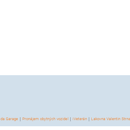
|
|
|
nda Garage
Pronájem obytných vozidel
iVeterán
Lakovna Valentin Strn