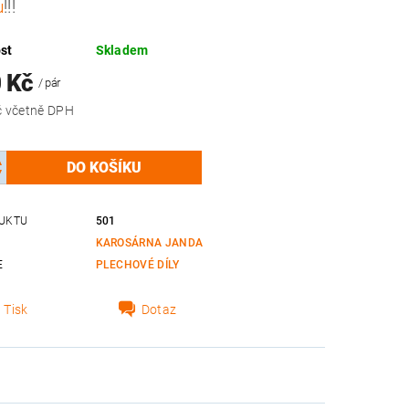
u
!!!
st
Skladem
0 Kč
/ pár
11 495 Kč včetně DPH
UKTU
501
KAROSÁRNA JANDA
E
PLECHOVÉ DÍLY
Tisk
Dotaz