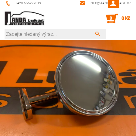
+420 555222019
INFO@JANDA-GARAGE.CZ
0
0 Kč