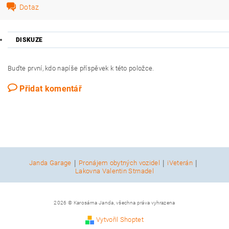
Dotaz
DISKUZE
Buďte první, kdo napíše příspěvek k této položce.
Přidat komentář
|
|
|
Janda Garage
Pronájem obytných vozidel
iVeterán
Lakovna Valentin Strnadel
2026 © Karosárna Janda, všechna práva vyhrazena
Vytvořil Shoptet