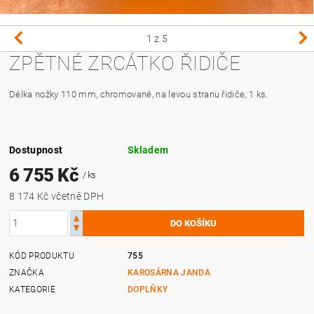
1
z 5
ZPĚTNÉ ZRCÁTKO ŘIDIČE
Délka nožky 110 mm, chromované, na levou stranu řidiče, 1 ks.
Dostupnost
Skladem
6 755 Kč
/ ks
8 174 Kč včetně DPH
KÓD PRODUKTU
755
ZNAČKA
KAROSÁRNA JANDA
KATEGORIE
DOPLŇKY