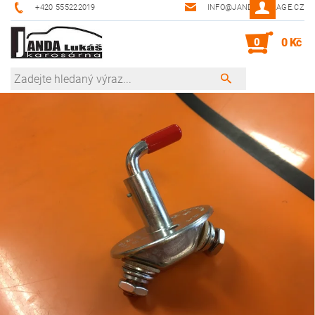
+420 555222019
INFO@JANDA-GARAGE.CZ
0
0 Kč