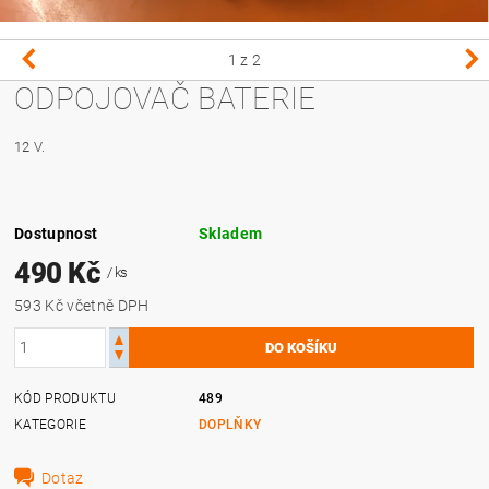
1
z 2
ODPOJOVAČ BATERIE
12 V.
Dostupnost
Skladem
490 Kč
/ ks
593 Kč včetně DPH
KÓD PRODUKTU
489
KATEGORIE
DOPLŇKY
Dotaz