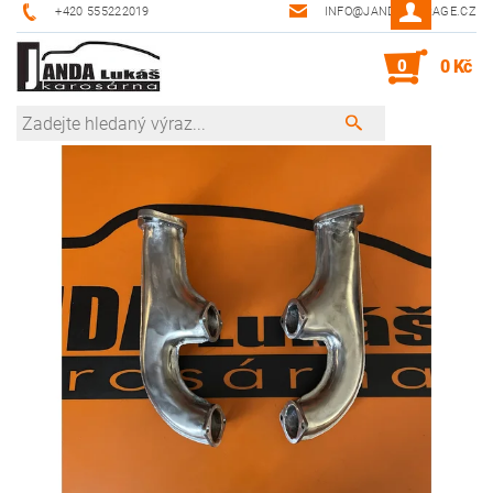
+420 555222019
INFO@JANDA-GARAGE.CZ
0
0 Kč