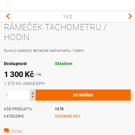
1
z 2
RÁMEČEK TACHOMETRU /
HODIN
Surový ozdobný rámeček tachometru / hodin
Dostupnost
Skladem
1 300 Kč
/ ks
1 573 Kč včetně DPH
KÓD PRODUKTU
1270
KATEGORIE
OZDOBNÉ DÍLY
Dotaz