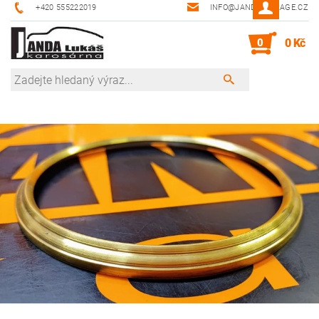
+420 555222019
INFO@JANDA-GARAGE.CZ
0
0 Kč