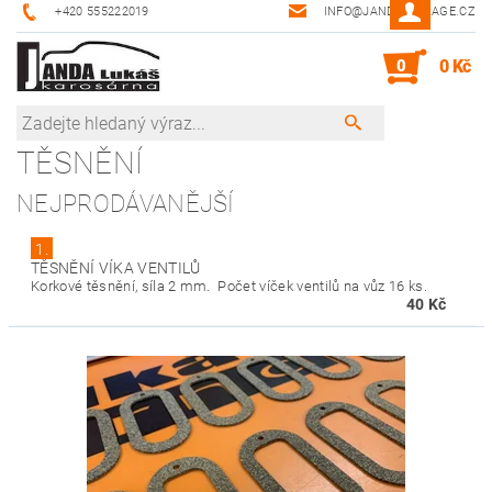
+420 555222019
INFO@JANDA-GARAGE.CZ
0
0 Kč
TĚSNĚNÍ
NEJPRODÁVANĚJŠÍ
1.
TĚSNĚNÍ VÍKA VENTILŮ
Korkové těsnění, síla 2 mm. Počet víček ventilů na vůz 16 ks.
40 Kč