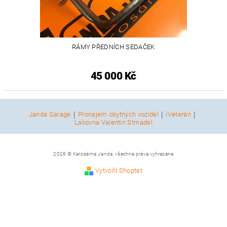
RÁMY PŘEDNÍCH SEDAČEK
45 000 Kč
|
|
|
Janda Garage
Pronájem obytných vozidel
iVeterán
Lakovna Valentin Strnadel
2026 © Karosárna Janda, všechna práva vyhrazena
Vytvořil Shoptet