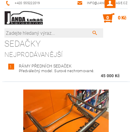
+420 555222019
INFO@JANDA-GARAGE.CZ
0
0 Kč
SEDAČKY
NEJPRODÁVANĚJŠÍ
RÁMY PŘEDNÍCH SEDAČEK
1.
Předválečný model. Surové nechromované.
45 000 Kč