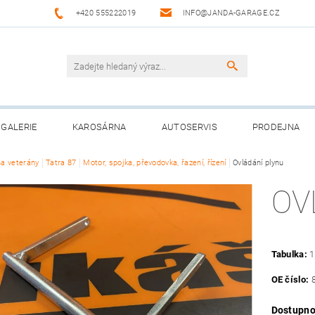
+420 555222019
INFO@JANDA-GARAGE.CZ
GALERIE
KAROSÁRNA
AUTOSERVIS
PRODEJNA
na veterány
Tatra 87
Motor, spojka, převodovka, řazení, řízení
Ovládání plynu
OV
Tabulka:
1
OE číslo:
8
Dostupno