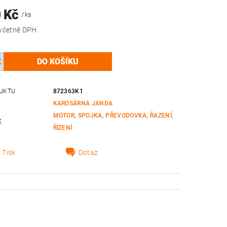
0 Kč
/ ks
2 965 Kč včetně DPH
UKTU
872363K1
KAROSÁRNA JANDA
MOTOR, SPOJKA, PŘEVODOVKA, ŘAZENÍ,
E
ŘÍZENÍ
Tisk
Dotaz