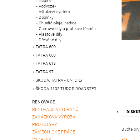
Náplně
Podvozek
Výfukový systém
Doplňky
Chladič oleje, hadice
Gumové díly a profilové těsnění
Plastové díly
Dřevěné díly
TATRA 600
TATRA 603
TATRA 613
TATRA 97
ŠKODA, TATRA - UNI DÍLY
ŠKODA 1102 TUDOR ROADSTER
RENOVACE
RENOVACE VETERÁNŮ
DISKU
ZAKÁZKOVÁ VÝROBA
PROTOTYPY
Buďte prvn
ZÁMEČNICKÉ PRÁCE
VÝDŘEVA