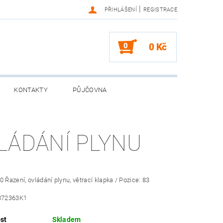
|
PŘIHLÁŠENÍ
REGISTRACE
0
0 Kč
KONTAKTY
PŮJČOVNA
LÁDÁNÍ PLYNU
0 Řazení, ovládání plynu, větrací klapka / Pozice: 83
72363K1
st
Skladem