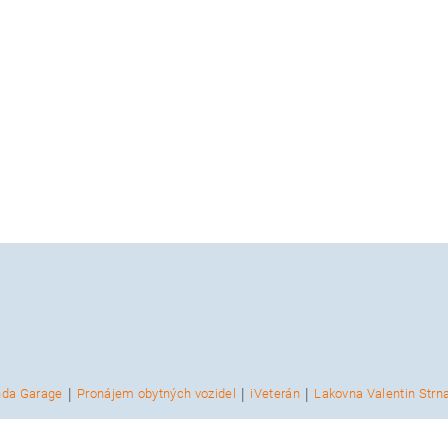
|
|
|
nda Garage
Pronájem obytných vozidel
iVeterán
Lakovna Valentin Strn