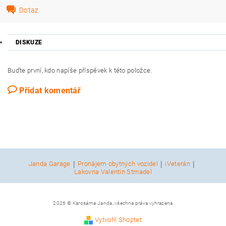
Dotaz
DISKUZE
Buďte první, kdo napíše příspěvek k této položce.
Přidat komentář
|
|
|
Janda Garage
Pronájem obytných vozidel
iVeterán
Lakovna Valentin Strnadel
2026 © Karosárna Janda, všechna práva vyhrazena
Vytvořil Shoptet