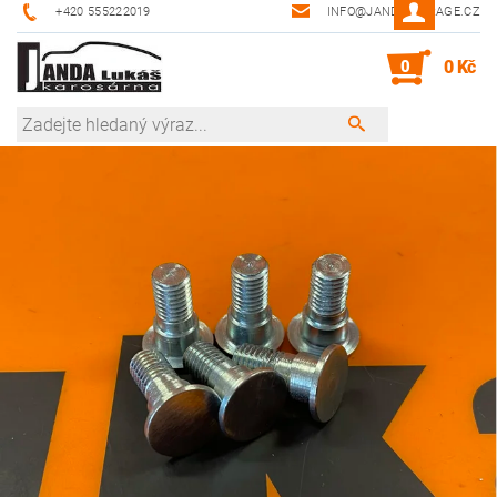
+420 555222019
INFO@JANDA-GARAGE.CZ
0
0 Kč