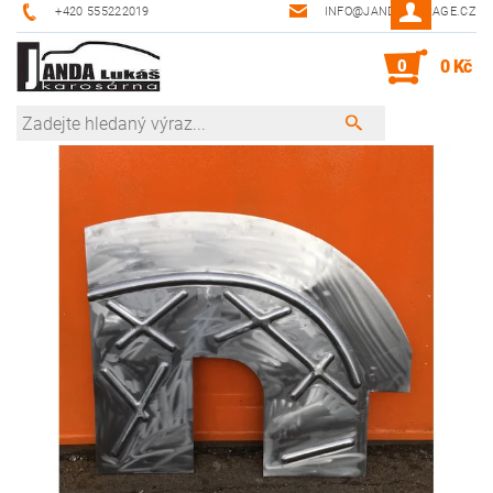
+420 555222019
INFO@JANDA-GARAGE.CZ
0
0 Kč