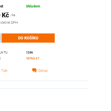
st
Skladem
0 Kč
/ ks
4 356 Kč včetně DPH
UKTU
1246
E
TATRA 87
Tisk
Dotaz