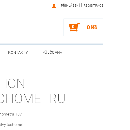
|
PŘIHLÁŠENÍ
REGISTRACE
0
0 Kč
KONTAKTY
PŮJČOVNA
HON
CHOMETRU
hometru T87
čivý tachometr