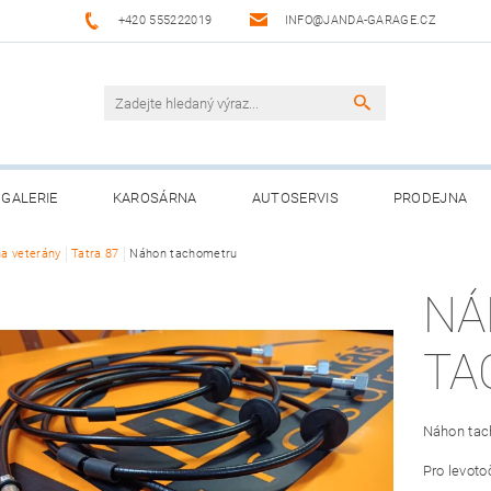
+420 555222019
INFO@JANDA-GARAGE.CZ
GALERIE
KAROSÁRNA
AUTOSERVIS
PRODEJNA
na veterány
Tatra 87
Náhon tachometru
NÁ
TA
Náhon tac
Pro levoto