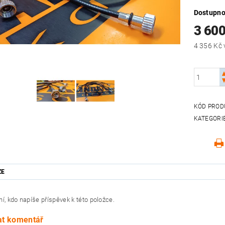
Dostupno
3 60
KÓD PROD
KATEGORI
ZE
í, kdo napíše příspěvek k této položce.
at komentář