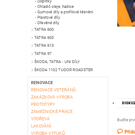
Doplňky
Chladič oleje, hadice
Gumové díly a profilové těsnění
Plastové díly
Dřevěné díly
TATRA 600
TATRA 603
TATRA 613
TATRA 97
ŠKODA, TATRA - UNI DÍLY
ŠKODA 1102 TUDOR ROADSTER
RENOVACE
RENOVACE VETERÁNŮ
ZAKÁZKOVÁ VÝROBA
DISKU
PROTOTYPY
ZÁMEČNICKÉ PRÁCE
VÝDŘEVA
Buďte prvn
LAKOVÁNÍ
Přid
VÝROBA VÝFUKŮ