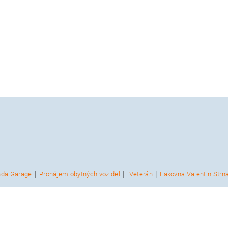
|
|
|
nda Garage
Pronájem obytných vozidel
iVeterán
Lakovna Valentin Strn