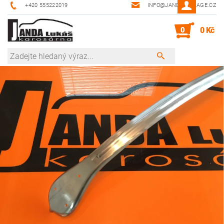
+420 555222019
INFO@JANDA-GARAGE.CZ
0
0 Kč