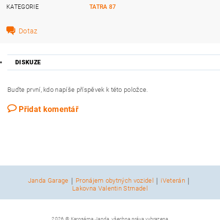
KATEGORIE
TATRA 87
Dotaz
DISKUZE
Buďte první, kdo napíše příspěvek k této položce.
Přidat komentář
|
|
|
Janda Garage
Pronájem obytných vozidel
iVeterán
Lakovna Valentin Strnadel
2026 © Karosárna Janda, všechna práva vyhrazena