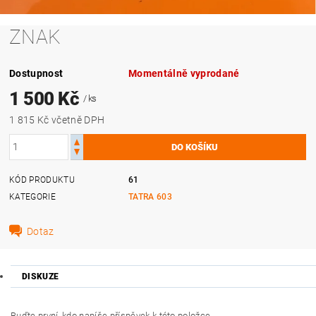
ZNAK
Dostupnost
Momentálně vyprodané
1 500 Kč
/ ks
1 815 Kč včetně DPH
KÓD PRODUKTU
61
KATEGORIE
TATRA 603
Dotaz
DISKUZE
Buďte první, kdo napíše příspěvek k této položce.