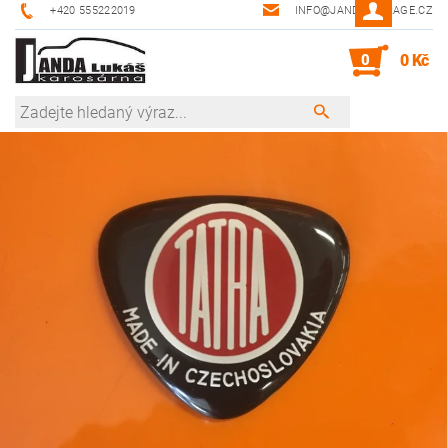
+420 555222019
INFO@JANDA-GARAGE.CZ
0
0 Kč