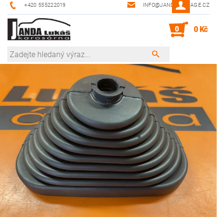
+420 555222019
INFO@JANDA-GARAGE.CZ
0
0 Kč