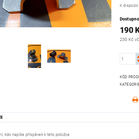
K dispozic
Dostupno
190 
230
KÓD PROD
KATEGORI
ZE
í, kdo napíše příspěvek k této položce.