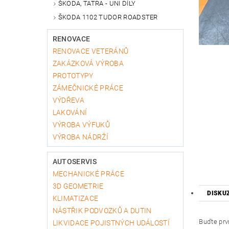
ŠKODA, TATRA - UNI DÍLY
ŠKODA 1102 TUDOR ROADSTER
RENOVACE
RENOVACE VETERÁNŮ
ZAKÁZKOVÁ VÝROBA
PROTOTYPY
ZÁMEČNICKÉ PRÁCE
VÝDŘEVA
LAKOVÁNÍ
VÝROBA VÝFUKŮ
VÝROBA NÁDRŽÍ
AUTOSERVIS
MECHANICKÉ PRÁCE
3D GEOMETRIE
DISKU
KLIMATIZACE
NÁSTŘIK PODVOZKŮ A DUTIN
Buďte prvn
LIKVIDACE POJISTNÝCH UDÁLOSTÍ