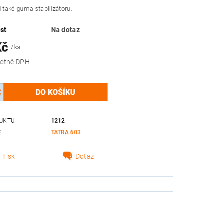
i také guma stabilizátoru.
st
Na dotaz
Kč
/ ks
 Kč včetně DPH
UKTU
1212
E
TATRA 603
Tisk
Dotaz