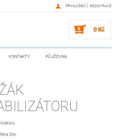
|
PŘIHLÁŠENÍ
REGISTRACE
0
0 Kč
KONTAKTY
PŮJČOVNA
ŽÁK
ABILIZÁTORU
ilizátoru
řeba 2ks.