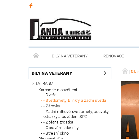
DÍLY NA VETERÁNY
RENOVACE
Díly 
DÍLY NA VETERÁNY
TATRA 87
Karoserie a osvětlení
- Dveře
- Světlomety, blinkry a zadní světla
- Žárovky
- Zadní mlhové světlomety, couváky,
odrazky a osvětlení SPZ
- Zpětná zrcátka
- Opravárenské díly
- Střešní okno
Plechové díly