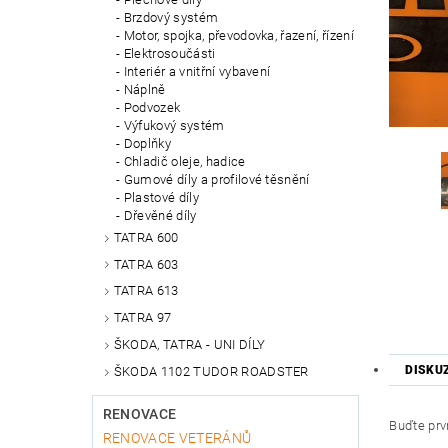
Brzdový systém
Motor, spojka, převodovka, řazení, řízení
Elektrosoučásti
Interiér a vnitřní vybavení
Náplně
Podvozek
Výfukový systém
Doplňky
Chladič oleje, hadice
Gumové díly a profilové těsnění
Plastové díly
Dřevěné díly
TATRA 600
TATRA 603
TATRA 613
TATRA 97
ŠKODA, TATRA - UNI DÍLY
DISKU
ŠKODA 1102 TUDOR ROADSTER
RENOVACE
Buďte prvn
RENOVACE VETERÁNŮ