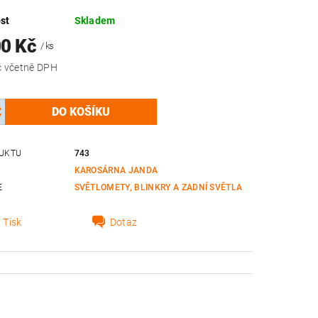
st
Skladem
00 Kč
/ ks
16 335 Kč včetně DPH
UKTU
743
KAROSÁRNA JANDA
E
SVĚTLOMETY, BLINKRY A ZADNÍ SVĚTLA
Tisk
Dotaz