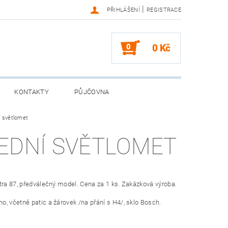
|
PŘIHLÁŠENÍ
REGISTRACE
0
0 Kč
KONTAKTY
PŮJČOVNA
í světlomet
EDNÍ SVĚTLOMET
tra 87, předválečný model. Cena za 1 ks. Zakázková výroba.
, včetně patic a žárovek /na přání s H4/, sklo Bosch.