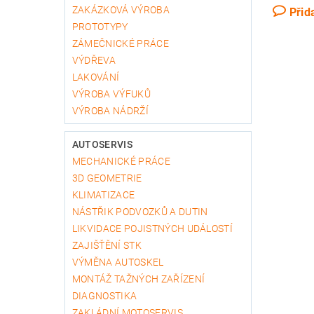
ZAKÁZKOVÁ VÝROBA
Přid
PROTOTYPY
ZÁMEČNICKÉ PRÁCE
VÝDŘEVA
LAKOVÁNÍ
VÝROBA VÝFUKŮ
VÝROBA NÁDRŽÍ
AUTOSERVIS
MECHANICKÉ PRÁCE
3D GEOMETRIE
KLIMATIZACE
NÁSTŘIK PODVOZKŮ A DUTIN
LIKVIDACE POJISTNÝCH UDÁLOSTÍ
ZAJIŠŤĚNÍ STK
VÝMĚNA AUTOSKEL
MONTÁŽ TAŽNÝCH ZAŘÍZENÍ
DIAGNOSTIKA
ZAKLÁDNÍ MOTOSERVIS