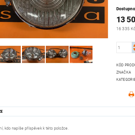
Dostupno
13 5
KÓD PROD
ZNAČKA
KATEGORI
ZE
í, kdo napíše příspěvek k této položce.