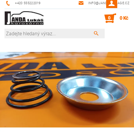
+420 555222019
INFO@JANDA-GARAGE.CZ
0
0 Kč