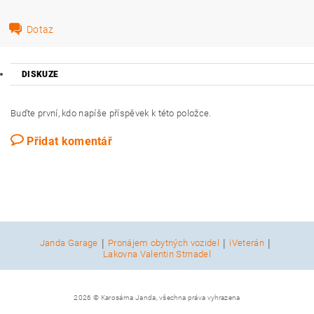
Dotaz
DISKUZE
Buďte první, kdo napíše příspěvek k této položce.
Přidat komentář
|
|
|
Janda Garage
Pronájem obytných vozidel
iVeterán
Lakovna Valentin Strnadel
2026 © Karosárna Janda, všechna práva vyhrazena