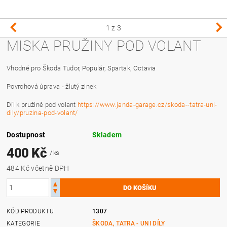
1
z 3
MISKA PRUŽINY POD VOLANT
Vhodné pro Škoda Tudor, Populár, Spartak, Octavia
Povrchová úprava - žlutý zinek
Díl k pružině pod volant
https://www.janda-garage.cz/skoda--tatra-uni-
dily/pruzina-pod-volant/
Dostupnost
Skladem
400 Kč
/ ks
484 Kč včetně DPH
KÓD PRODUKTU
1307
KATEGORIE
ŠKODA, TATRA - UNI DÍLY