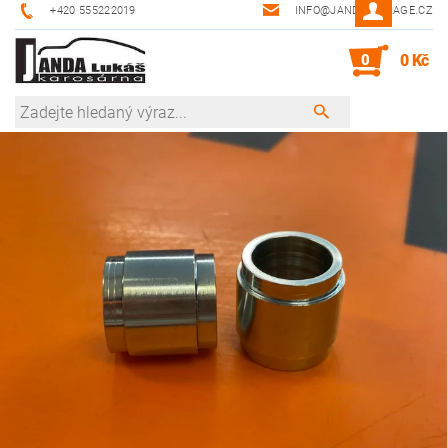
+420 555222019
INFO@JANDA-GARAGE.CZ
0
0 Kč