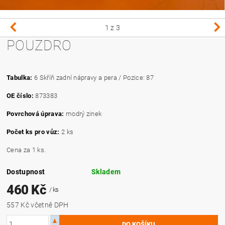
1
z 3
POUZDRO
Tabulka:
6 Skříň zadní nápravy a pera / Pozice: 87
OE číslo:
873383
Povrchová úprava:
modrý zinek
Počet ks pro vůz:
2 ks
Cena za 1 ks.
Dostupnost
Skladem
460 Kč
/ ks
557 Kč včetně DPH