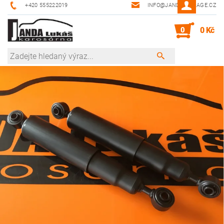
+420 555222019
INFO@JANDA-GARAGE.CZ
0
0 Kč