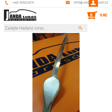
+420 555222019
INFO@JANDA-GARAGE.CZ
0
0 Kč