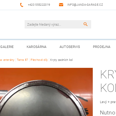
+420 555222019
INFO@JANDA-GARAGE.CZ
GALERIE
KAROSÁRNA
AUTOSERVIS
PRODEJNA
na veterány
Tatra 87
Plechové díly
Kryty zadních kol
KR
KO
Levý + pra
Nutno