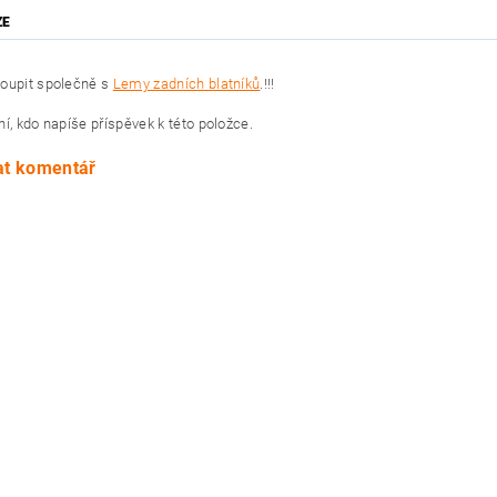
ZE
oupit společně s
Lemy zadních blatníků
.!!!
í, kdo napíše příspěvek k této položce.
at komentář