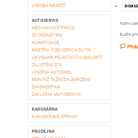
VÝROBA NÁDRŽÍ
DISKU
AUTOSERVIS
Nutno zak
MECHANICKÉ PRÁCE
Buďte prvn
3D GEOMETRIE
KLIMATIZACE
Přid
NÁSTŘIK PODVOZKŮ A DUTIN
LIKVIDACE POJISTNÝCH UDÁLOSTÍ
ZAJIŠŤĚNÍ STK
VÝMĚNA AUTOSKEL
MONTÁŽ TAŽNÝCH ZAŘÍZENÍ
DIAGNOSTIKA
ZAKLÁDNÍ MOTOSERVIS
KAROSÁRNA
KAROSÁŘSKÉ OPRAVY
PRODEJNA