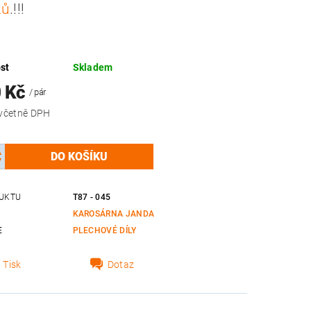
ků
.!!!
st
Skladem
0 Kč
/ pár
8 712 Kč včetně DPH
UKTU
T87 - 045
KAROSÁRNA JANDA
E
PLECHOVÉ DÍLY
Tisk
Dotaz