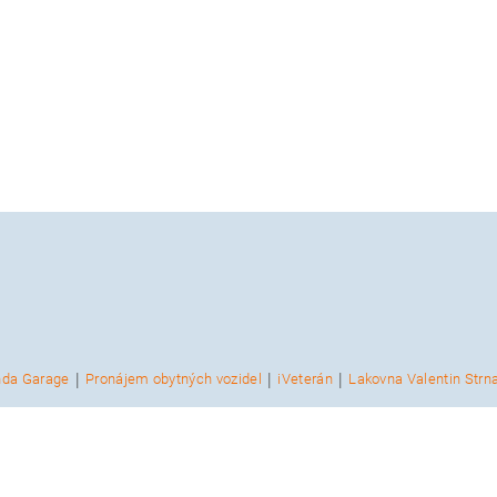
|
|
|
nda Garage
Pronájem obytných vozidel
iVeterán
Lakovna Valentin Strn