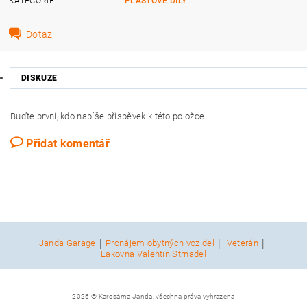
KATEGORIE
PLASTOVÉ DÍLY
Dotaz
DISKUZE
Buďte první, kdo napíše příspěvek k této položce.
Přidat komentář
|
|
|
Janda Garage
Pronájem obytných vozidel
iVeterán
Lakovna Valentin Strnadel
2026 © Karosárna Janda, všechna práva vyhrazena