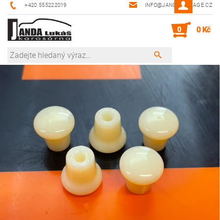
+420 555222019
INFO@JANDA-GARAGE.CZ
0
0 Kč