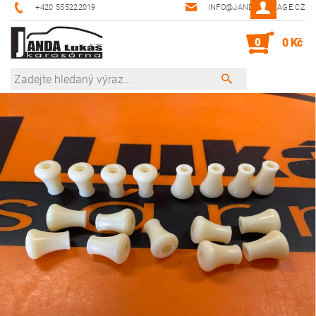
+420 555222019
INFO@JANDA-GARAGE.CZ
0
0 Kč