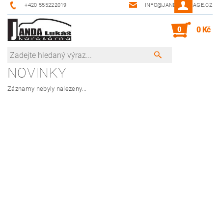
+420 555222019
INFO@JANDA-GARAGE.CZ
0
0 Kč
NOVINKY
Záznamy nebyly nalezeny...