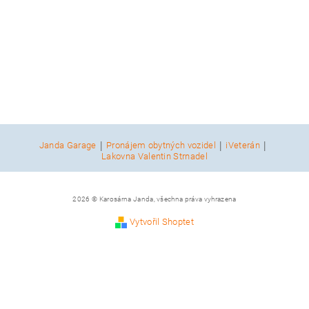
|
|
|
Janda Garage
Pronájem obytných vozidel
iVeterán
Lakovna Valentin Strnadel
2026 © Karosárna Janda, všechna práva vyhrazena
Vytvořil Shoptet