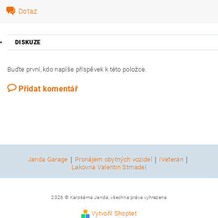
Dotaz
DISKUZE
Buďte první, kdo napíše příspěvek k této položce.
Přidat komentář
|
|
|
Janda Garage
Pronájem obytných vozidel
iVeterán
Lakovna Valentin Strnadel
2026 © Karosárna Janda, všechna práva vyhrazena
Vytvořil Shoptet