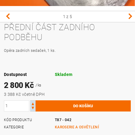
1
z 5
PŘEDNÍ ČÁST ZADNÍHO
PODBĚHU
Opěra zadních sedaček, 1 ks.
Dostupnost
Skladem
2 800 Kč
/ ks
3 388 Kč včetně DPH
KÓD PRODUKTU
T87 - 042
KATEGORIE
KAROSERIE A OSVĚTLENÍ