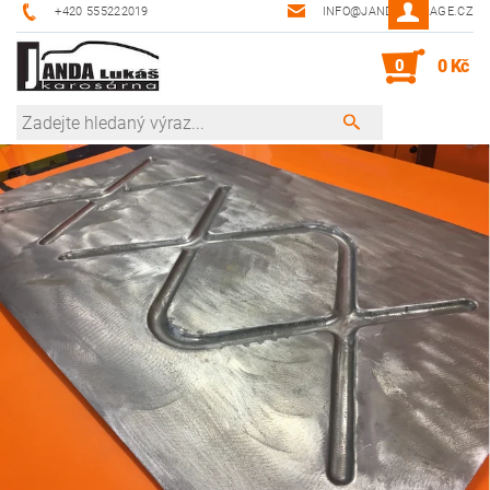
+420 555222019
INFO@JANDA-GARAGE.CZ
0
0 Kč