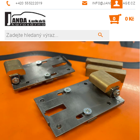
+420 555222019
INFO@JANDA-GARAGE.CZ
0
0 Kč