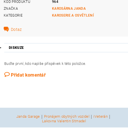
KÓD PRODUKTU
964
ZNAČKA
KAROSÁRNA JANDA
KATEGORIE
KAROSERIE A OSVĚTLENÍ
Dotaz
DISKUZE
Buďte první, kdo napíše příspěvek k této položce.
Přidat komentář
|
|
|
Janda Garage
Pronájem obytných vozidel
iVeterán
Lakovna Valentin Strnadel