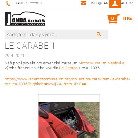
+420 555222019
INFO@JANDA-GARAGE.CZ
0
0 Kč
LE CARABE 1
29.4.2021
Náš první projekt pro americké muzeum
Motor Museum Nashville
,
výroba francouzského vozidla
Le Carabe
z roku 1936.
https://www.lanemotormuseum.org/collection/cars/item/le-carabe-
replica-1936?highlight=WyJjYXJhYmUiXQ==