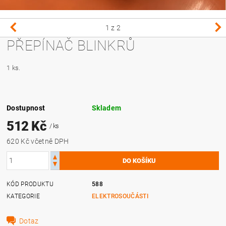
1
z 2
PŘEPÍNAČ BLINKRŮ
1 ks.
Dostupnost
Skladem
512 Kč
/ ks
620 Kč včetně DPH
KÓD PRODUKTU
588
KATEGORIE
ELEKTROSOUČÁSTI
Dotaz