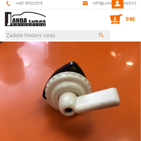
+420 555222019
INFO@JANDA-GARAGE.CZ
0
0 Kč