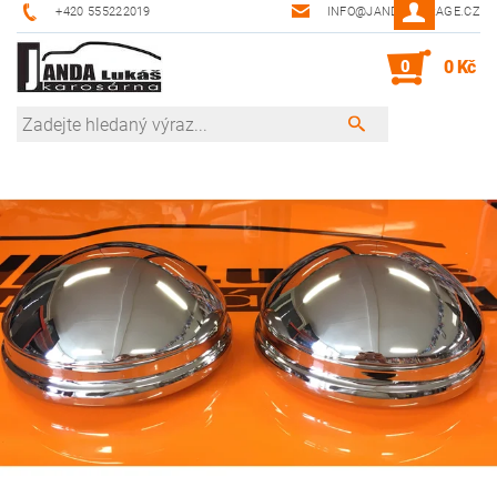
+420 555222019
INFO@JANDA-GARAGE.CZ
0
0 Kč