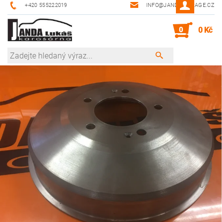
+420 555222019
INFO@JANDA-GARAGE.CZ
0
0 Kč