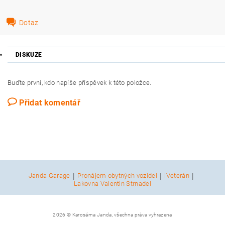
Dotaz
DISKUZE
Buďte první, kdo napíše příspěvek k této položce.
Přidat komentář
|
|
|
Janda Garage
Pronájem obytných vozidel
iVeterán
Lakovna Valentin Strnadel
2026 © Karosárna Janda, všechna práva vyhrazena